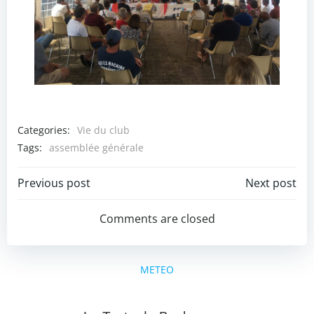
Categories:
Vie du club
Tags:
assemblée générale
Post
Post
Previous post
Next post
navigation
navigation
Comments are closed
METEO