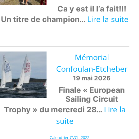
Conditio
Ca y est il l’a fait!!!
de
:
Lire la suite
Un titre de champion…
Navigati
Ale
en
Ca
ligne
CH
Mémorial
!
D
Confoulan-Etcheber
MO
19 mai 2026
Finale « European
Sailing Circuit
Lire la
Trophy » du mercredi 28…
:
suite
Mémorial
Calendrier-CVCL-2022