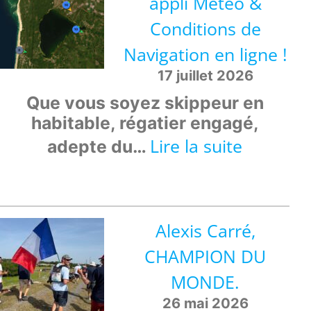
appli Météo &
Conditions de
Navigation en ligne !
17 juillet 2026
Que vous soyez skippeur en
habitable, régatier engagé,
:
Lire la suite
adepte du…
Une
nouvelle
Alexis Carré,
appli
CHAMPION DU
Météo
MONDE.
&
26 mai 2026