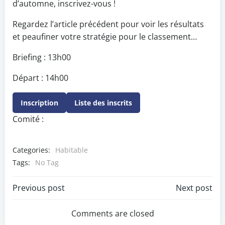
d’automne, inscrivez-vous !
Regardez l’article précédent pour voir les résultats
et peaufiner votre stratégie pour le classement…
Briefing : 13h00
Départ : 14h00
Inscription
Liste des inscrits
Comité :
Categories:
Habitable
Tags:
No Tag
Post
Post
Previous post
Next post
navigation
navigation
Comments are closed