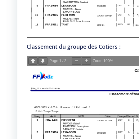
Classement du groupe des Cotiers :
Page
1
/
2
Zoom
100%