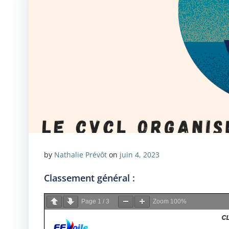
by
Nathalie Prévôt
on
juin 4, 2023
Classement général :
Page
1
/
3
Zoom
100%