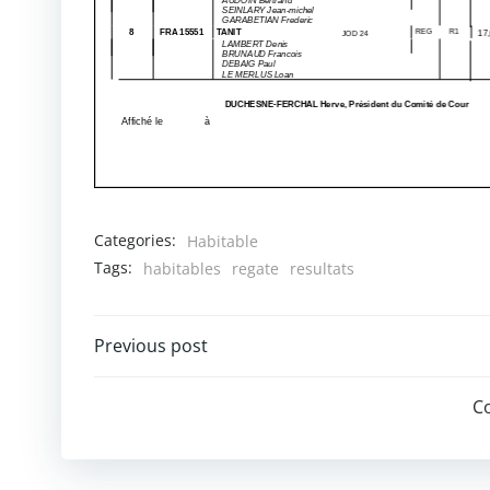
Categories:
Habitable
Tags:
habitables
regate
resultats
Post
Previous post
navigation
C