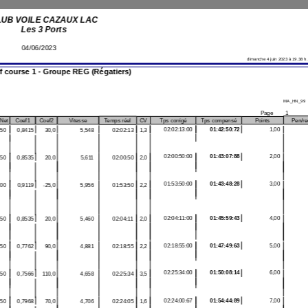
par le garage. Nous
profitons désormais d'un
service de location de
véhicule de proximité avec
un mini-bus 6 places avec
attelage où nous avons
désormais la priorité.
accast