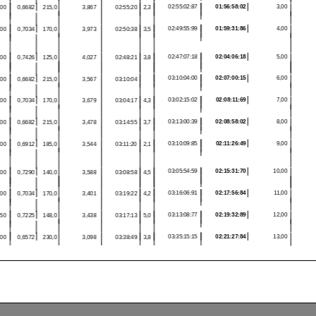
Nos adhérents bénéficient
d'une remise de 10% sur
tous les forfaits
révision/vidange effectué