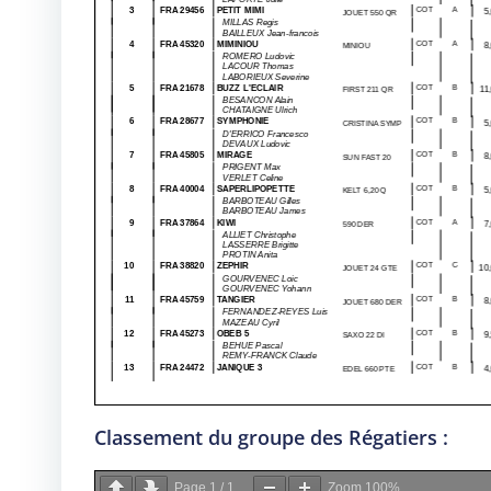
Classement du groupe des Régatiers :
Page
1
/
1
Zoom
100%