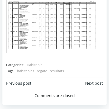
Categories:
Habitable
Tags:
habitables
regate
resultats
Post
Post
Previous post
Next post
navigation
navigation
Comments are closed