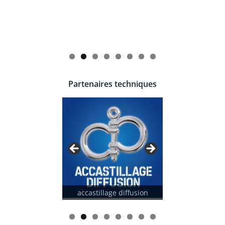
Partenaires techniques
castillage diffusion