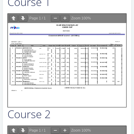
Course 1
Page
1
/
1
Zoom
100%
Course 2
Page
1
/
1
Zoom
100%