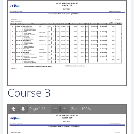
Course 3
Page
1
/
1
Zoom
100%