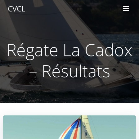
Aller
CVCL
au
contenu
Régate La Cadox
– Résultats