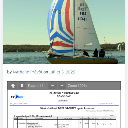
by
Nathalie Prévôt
on
juillet 5, 2025
Page
1
/
1
Zoom
100%