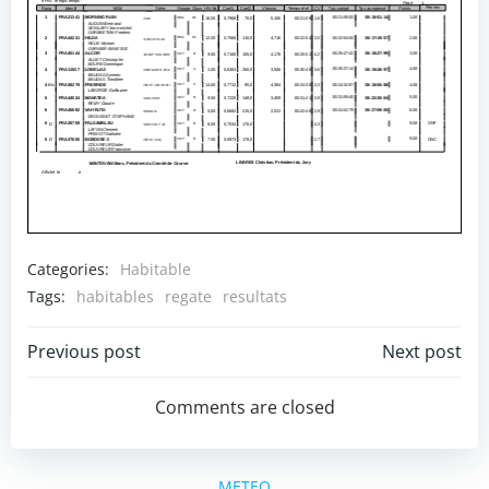
Categories:
Habitable
Tags:
habitables
regate
resultats
Post
Post
Previous post
Next post
navigation
navigation
Comments are closed
METEO