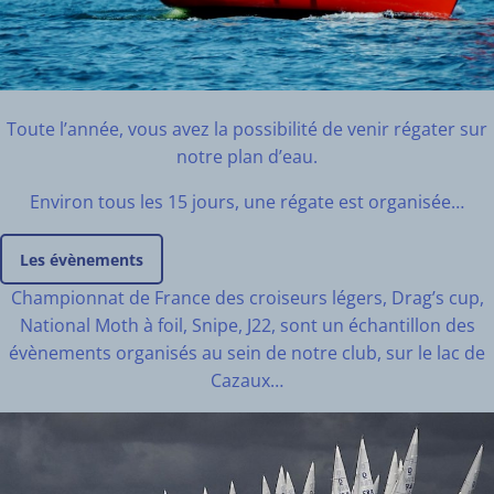
Toute l’année, vous avez la possibilité de venir régater sur
notre plan d’eau.
Environ tous les 15 jours, une régate est organisée…
Les évènements
Championnat de France des croiseurs légers, Drag’s cup,
National Moth à foil, Snipe, J22, sont un échantillon des
évènements organisés au sein de notre club, sur le lac de
Cazaux…