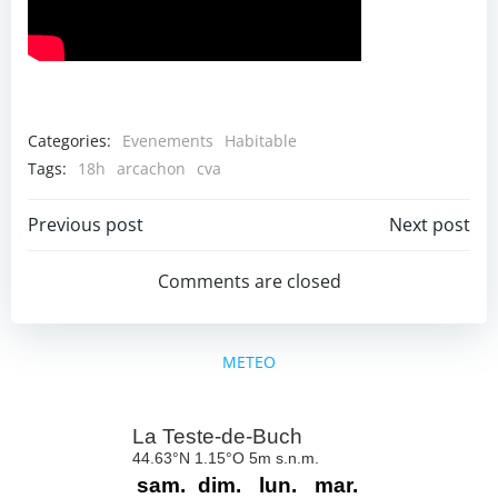
Categories:
Evenements
Habitable
Tags:
18h
arcachon
cva
Post
Post
Previous post
Next post
navigation
navigation
Comments are closed
METEO