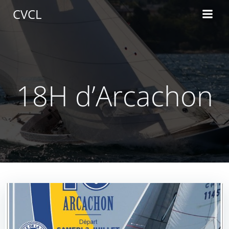
Aller
CVCL
au
contenu
18H d’Arcachon