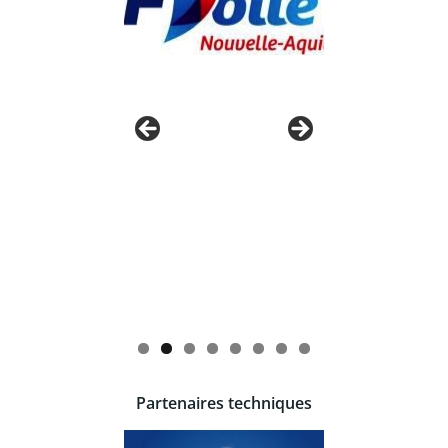
Partenaires techniques
ents bénéficient