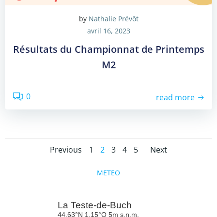
by
Nathalie Prévôt
avril 16, 2023
Résultats du Championnat de Printemps
M2
0
read more
Posts
Posts
Posts
Page
Page
Page
Page
Page
Previous
1
2
3
4
5
Next
navigation
navigation
navigat
METEO